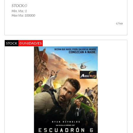
STOCK:
0
Min. Vta.: 1
Max Vta: 100000
c/iva
STOCK
0 UNIDAD/ES