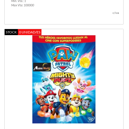
Min. Vta.: 1
Max Vta: 100000
c/iva
STOCK
0 UNIDAD/ES