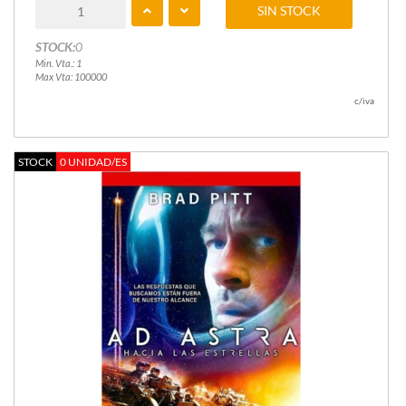
SIN STOCK
STOCK:
0
Min. Vta.: 1
Max Vta: 100000
c/iva
STOCK
0 UNIDAD/ES