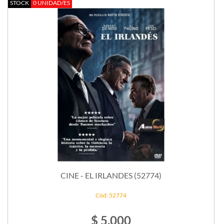
STOCK
0 UNIDAD/ES
CINE - EL IRLANDES (52774)
Cód: 52774
$ 5.000