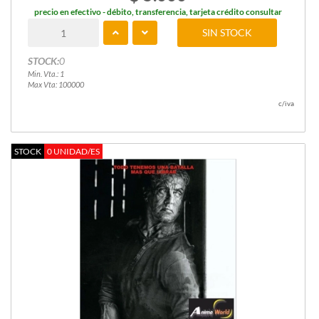
precio en efectivo - débito, transferencia, tarjeta crédito consultar
SIN STOCK
STOCK:
0
Min. Vta.: 1
Max Vta: 100000
c/iva
STOCK
0 UNIDAD/ES