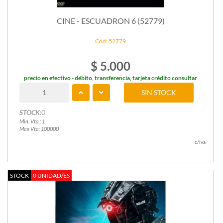
CINE - ESCUADRON 6 (52779)
Cód: 52779
$ 5.000
precio en efectivo - débito, transferencia, tarjeta crédito consultar
SIN STOCK
STOCK:
0
Min. Vta.: 1
Max Vta: 100000
c/iva
STOCK
0 UNIDAD/ES