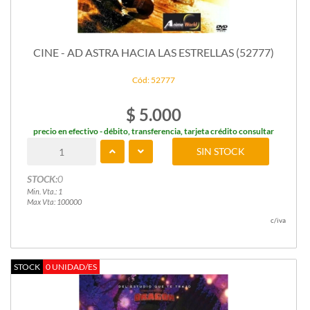
CINE - AD ASTRA HACIA LAS ESTRELLAS (52777)
Cód: 52777
$ 5.000
precio en efectivo - débito, transferencia, tarjeta crédito consultar
SIN STOCK
STOCK:
0
Min. Vta.: 1
Max Vta: 100000
c/iva
STOCK
0 UNIDAD/ES