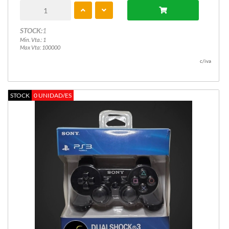
STOCK:
1
Min. Vta.: 1
Max Vta: 100000
c/iva
STOCK
0 UNIDAD/ES