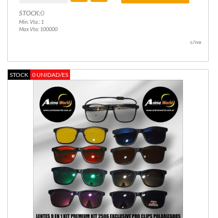
STOCK:
0
Min. Vta.: 1
Max Vta: 100000
c/iva
STOCK
0 UNIDAD/ES