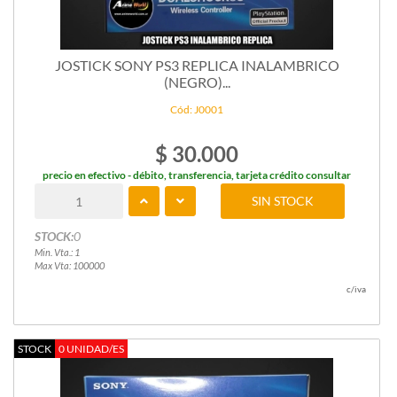
JOSTICK SONY PS3 REPLICA INALAMBRICO
(NEGRO)...
Cód: J0001
$ 30.000
precio en efectivo - débito, transferencia, tarjeta crédito consultar
SIN STOCK
STOCK:
0
Min. Vta.: 1
Max Vta: 100000
c/iva
STOCK
0 UNIDAD/ES