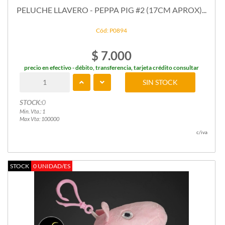
PELUCHE LLAVERO - PEPPA PIG #2 (17CM APROX)...
Cód: P0894
$ 7.000
precio en efectivo - débito, transferencia, tarjeta crédito consultar
SIN STOCK
STOCK:
0
Min. Vta.: 1
Max Vta: 100000
c/iva
STOCK
0 UNIDAD/ES