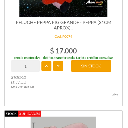
PELUCHE PEPPA PIG GRANDE - PEPPA (31CM
APROX)...
Cód: P0074
$ 17.000
precio en efectivo - débito, transferencia, tarjeta crédito consultar
SIN STOCK
STOCK:
0
Min. Vta.: 1
Max Vta: 100000
c/iva
STOCK
0 UNIDAD/ES