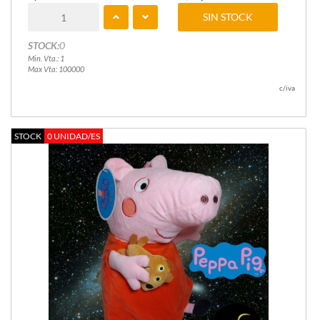
SIN STOCK
STOCK:
0
Min. Vta.: 1
Max Vta: 100000
c/iva
STOCK
0 UNIDAD/ES