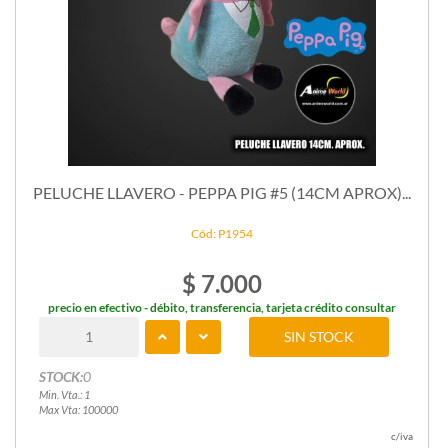
PELUCHE LLAVERO - PEPPA PIG #5 (14CM APROX)...
Cód: P1954
$ 7.000
precio en efectivo - débito, transferencia, tarjeta crédito consultar
SIN STOCK
STOCK:
0
Min. Vta.: 1
Max Vta: 100000
c/iva