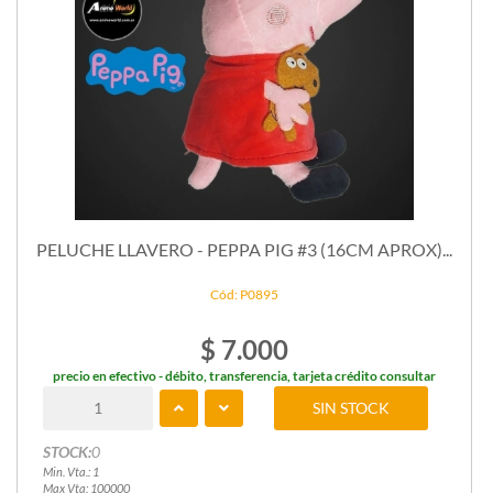
PELUCHE LLAVERO - PEPPA PIG #3 (16CM APROX)...
Cód: P0895
$ 7.000
precio en efectivo - débito, transferencia, tarjeta crédito consultar
SIN STOCK
STOCK:
0
Min. Vta.: 1
Max Vta: 100000