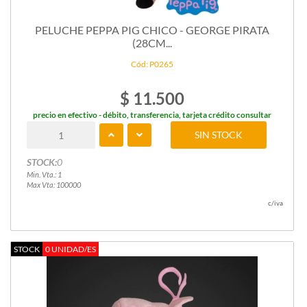
PELUCHE PEPPA PIG CHICO - GEORGE PIRATA
(28CM...
Cód: P0265
$ 11.500
precio en efectivo - débito, transferencia, tarjeta crédito consultar
SIN STOCK
STOCK:
0
Min. Vta.: 1
Max Vta: 100000
c/iva
STOCK
0 UNIDAD/ES