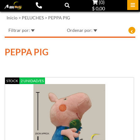
(
0
)
$ 0,00
Inicio
>
PELUCHES
>
PEPPA PIG
Filtrar por:
Ordenar por:
PEPPA PIG
STOCK
2 UNIDAD/ES