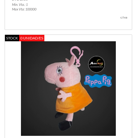
Min. Vta.: 1
Max Vta: 100000
c/iva
STOCK
0 UNIDAD/ES