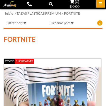
(
0
)
$ 0,00
Inicio
>
TAZAS PLASTICAS PREMIUM
>
FORTNITE
Filtrar por:
Ordenar por:
FORTNITE
STOCK
0 UNIDAD/ES