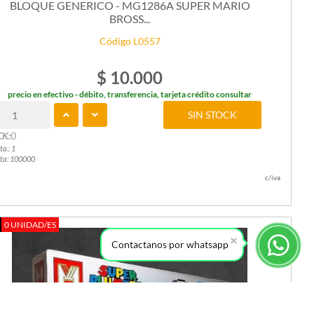
BLOQUE GENERICO - MG1286A SUPER MARIO
BROSS...
Código L0557
$ 10.000
precio en efectivo - débito, transferencia, tarjeta crédito consultar
SIN STOCK
CK:
0
ta.: 1
ta: 100000
c/iva
0 UNIDAD/ES
Contactanos por whatsapp