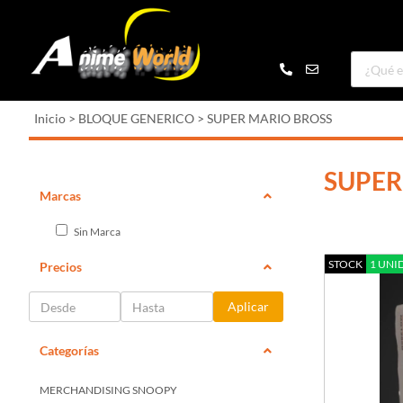
Inicio
>
BLOQUE GENERICO
>
SUPER MARIO BROSS
SUPER
Marcas
Sin Marca
STOCK
1 UNI
Precios
Aplicar
Categorías
MERCHANDISING SNOOPY