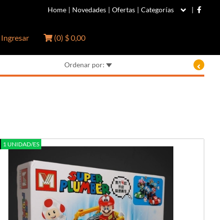
Home
|
Novedades
|
Ofertas
|
Categorías
|
Ingresar
(
0
)
$ 0,00
Ordenar por:
1 UNIDAD/ES