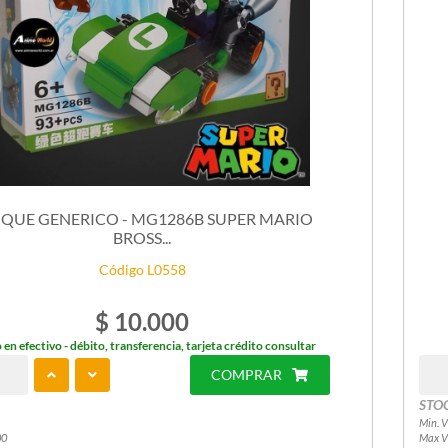
QUE GENERICO - MG1286B SUPER MARIO
BROSS...
Código L0558
$ 10.000
 en efectivo - débito, transferencia, tarjeta crédito consultar
COMPRAR
STO
Min. V
00
Max V