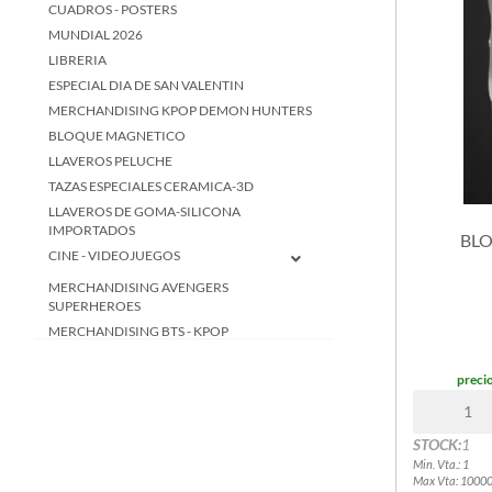
CUADROS - POSTERS
MUNDIAL 2026
LIBRERIA
ESPECIAL DIA DE SAN VALENTIN
MERCHANDISING KPOP DEMON HUNTERS
BLOQUE MAGNETICO
LLAVEROS PELUCHE
TAZAS ESPECIALES CERAMICA-3D
LLAVEROS DE GOMA-SILICONA
IMPORTADOS
BLO
CINE - VIDEOJUEGOS
MERCHANDISING AVENGERS
SUPERHEROES
MERCHANDISING BTS - KPOP
MERCHANDISING CIRCO DIGITAL
precio
MERCHANDISING DEMON SLAYER
MERCHANDISING DRAGON BALL Z
MERCHANDISING HARRY POTTER
STOCK:
1
MERCHANDISING INTENSAMENTE
Min. Vta.: 1
Max Vta: 1000
MERCHANDISING KITTY-KUROMI