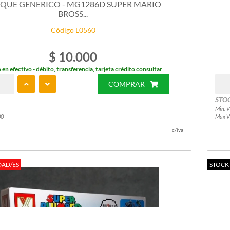
QUE GENERICO - MG1286D SUPER MARIO
BROSS...
Código L0560
$ 10.000
 en efectivo - débito, transferencia, tarjeta crédito consultar
COMPRAR
STO
Min. V
00
Max V
c/iva
DAD/ES
STOCK