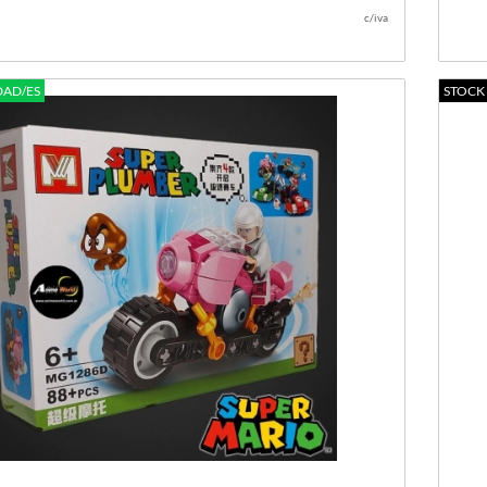
c/iva
DAD/ES
STOCK