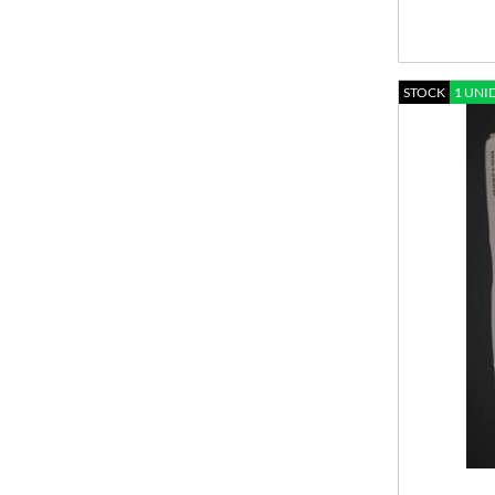
MERCHANDISING MINECRAFT
MERCHANDISING NARUTO
MERCHANDISING POKEMON
STOCK
1 UNI
MERCHANDISING POPPY PLAYTIME
SMILING CRITTERS
MERCHANDISING SKIBIDI TOILET
MERCHANDISING STAR WARS - BABY YODA
MERCHANDISING STRANGER THINGS
MERCHANDISING SUPER MARIO BROSS
AUTOS - HOTWHEELS
BILLETERAS
CARTAS (TRADING CARDS)
CARTERAS
CUBOS
FIDGET TOYS - ANTIESTRESS VARIOS
FIGURAS - GASHAPONES
FUNKO POP ORIGINAL
FUNKO REPLICA (NO ES ORIGINAL)
GORRAS - PILUSOS - KIMONOS