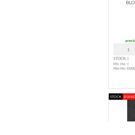
INFORMATICA ACCESORIOS VARIOS
BLO
JUEGOS DE MESA
JUGUETES VARIOS
BLOQUE GENERICO
POKEMON
ITALIAN BRAINROT
precio
ONE PIECE
MARCA SEMBO
STOCK:
1
AMONG US
Min. Vta.: 1
AUTOS DE COLECCION
Max Vta: 1000
CIRCO DIGITAL (DIGITAL CIRCUS)
DINOSAURIOS
DRAGON BALL Z
FORTNITE
STOCK
0 UNI
HARRY POTTER
MINECRAFT
NARUTO
NINJA GO
PLANTAS VS ZOMBIES
RAINBOW FRIENDS