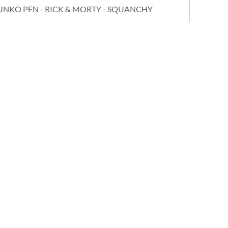
UNKO PEN - RICK & MORTY - SQUANCHY
Código 889698150569
$ 13.000
 en efectivo - débito, transferencia, tarjeta crédito consultar
COMPRAR
00
c/iva
Contacto