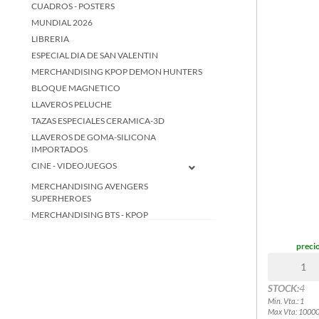
CUADROS - POSTERS
MUNDIAL 2026
LIBRERIA
ESPECIAL DIA DE SAN VALENTIN
MERCHANDISING KPOP DEMON HUNTERS
BLOQUE MAGNETICO
LLAVEROS PELUCHE
TAZAS ESPECIALES CERAMICA-3D
LLAVEROS DE GOMA-SILICONA
IMPORTADOS
CINE - VIDEOJUEGOS
MERCHANDISING AVENGERS
SUPERHEROES
MERCHANDISING BTS - KPOP
MERCHANDISING CIRCO DIGITAL
precio
MERCHANDISING DEMON SLAYER
MERCHANDISING DRAGON BALL Z
MERCHANDISING HARRY POTTER
STOCK:
4
MERCHANDISING INTENSAMENTE
Min. Vta.: 1
Max Vta: 1000
MERCHANDISING KITTY-KUROMI