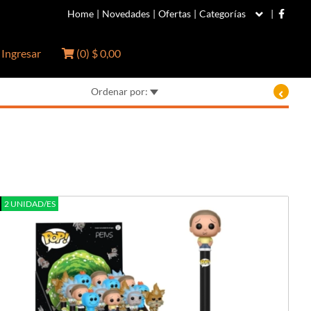
Home
|
Novedades
|
Ofertas
|
Categorías
|
Ingresar
(
0
)
$ 0,00
Ordenar por:
2 UNIDAD/ES