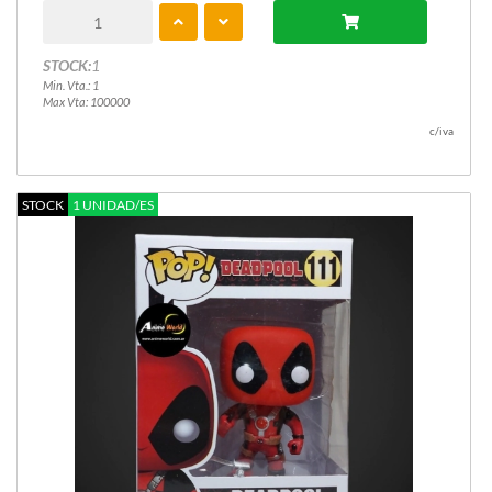
STOCK:
1
Min. Vta.: 1
Max Vta: 100000
c/iva
STOCK
1 UNIDAD/ES