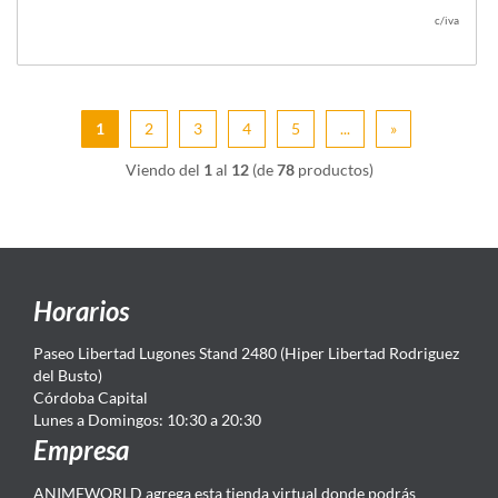
c/iva
1
2
3
4
5
...
»
Viendo del
1
al
12
(de
78
productos)
Horarios
Paseo Libertad Lugones Stand 2480 (Hiper Libertad Rodriguez
del Busto)
Córdoba Capital
Lunes a Domingos: 10:30 a 20:30
Empresa
ANIMEWORLD agrega esta tienda virtual donde podrás