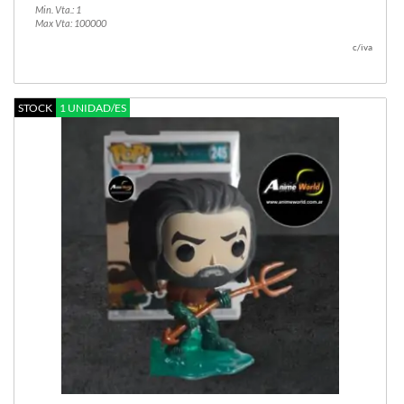
Min. Vta.: 1
Max Vta: 100000
c/iva
STOCK
1 UNIDAD/ES