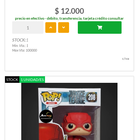
$ 12.000
precio en efectivo - débito, transferencia, tarjeta crédito consultar
STOCK:
1
Min. Vta.: 1
Max Vta: 100000
c/iva
STOCK
1 UNIDAD/ES