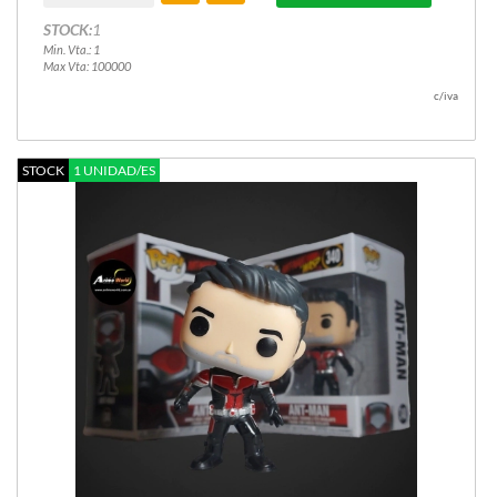
STOCK:
1
Min. Vta.: 1
Max Vta: 100000
c/iva
STOCK
1 UNIDAD/ES