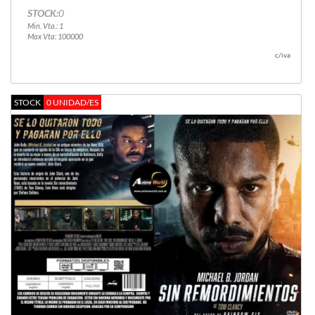
STOCK:
0
Min. Vta.: 1
Max Vta: 100000
c/iva
STOCK
0 UNIDAD/ES