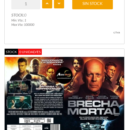
SIN STOCK
STOCK:
0
Min. Vta.: 1
Max Vta: 100000
c/iva
STOCK
0 UNIDAD/ES