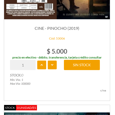
CINE - PINOCHO (2019)
Cód: 53006
$ 5.000
precio en efectivo - débito, transferencia, tarjeta crédito consultar
SIN STOCK
STOCK:
0
Min. Vta.: 1
Max Vta: 100000
c/iva
STOCK
0 UNIDAD/ES