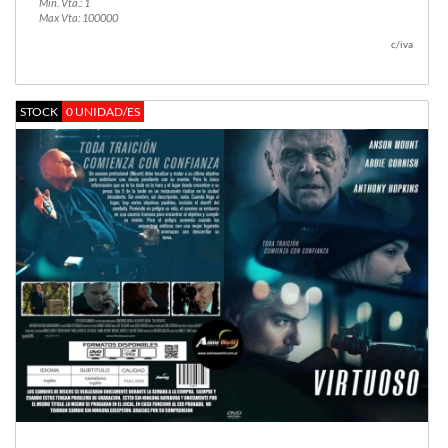
Min. Vta.: 1
Max Vta: 100000
c/iva
STOCK
0 UNIDAD/ES