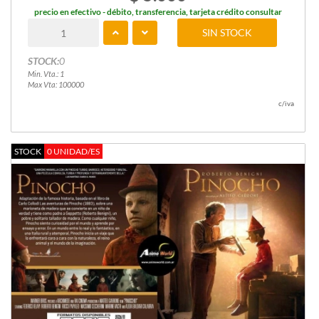
precio en efectivo - débito, transferencia, tarjeta crédito consultar
SIN STOCK
STOCK:
0
Min. Vta.: 1
Max Vta: 100000
c/iva
STOCK
0 UNIDAD/ES