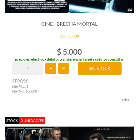
CINE - BRECHA MORTAL
Cód: 53008
$ 5.000
precio en efectivo - débito, transferencia, tarjeta crédito consultar
SIN STOCK
STOCK:
0
Min. Vta.: 1
Max Vta: 100000
c/iva
STOCK
0 UNIDAD/ES