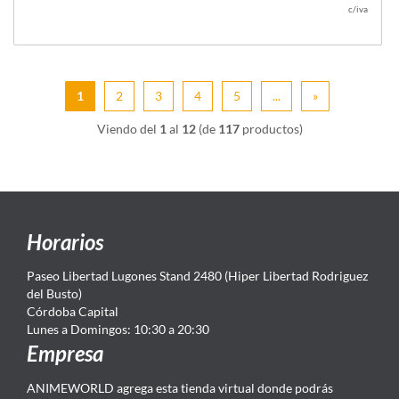
c/iva
1
2
3
4
5
...
»
Viendo del
1
al
12
(de
117
productos)
Horarios
Paseo Libertad Lugones Stand 2480 (Hiper Libertad Rodriguez
del Busto)
Córdoba Capital
Lunes a Domingos: 10:30 a 20:30
Empresa
ANIMEWORLD agrega esta tienda virtual donde podrás