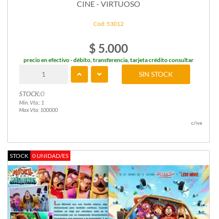
CINE - VIRTUOSO
Cód: 53012
$ 5.000
precio en efectivo - débito, transferencia, tarjeta crédito consultar
SIN STOCK
STOCK:
0
Min. Vta.: 1
Max Vta: 100000
c/iva
STOCK
0 UNIDAD/ES