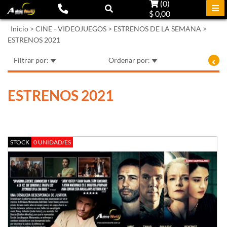
(
0
)
$ 0,00
Inicio
>
CINE - VIDEOJUEGOS
>
ESTRENOS DE LA SEMANA
>
ESTRENOS 2021
Filtrar por:
Ordenar por:
ESTRENOS 2021
STOCK
0 UNIDAD/ES