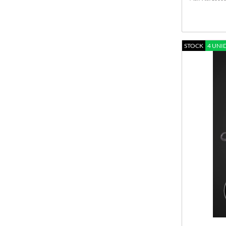
MERCHANDISING KITTY-KUROMI
MERCHANDISING MINECRAFT
MERCHANDISING NARUTO
MERCHANDISING POKEMON
STOCK
4 UNI
MERCHANDISING POPPY PLAYTIME
SMILING CRITTERS
MERCHANDISING SKIBIDI TOILET
MERCHANDISING STAR WARS - BABY YODA
MERCHANDISING STRANGER THINGS
MERCHANDISING SUPER MARIO BROSS
AUTOS - HOTWHEELS
BILLETERAS
CARTAS (TRADING CARDS)
CARTERAS
CUBOS
FIDGET TOYS - ANTIESTRESS VARIOS
FIGURAS - GASHAPONES
FUNKO POP ORIGINAL
FUNKO REPLICA (NO ES ORIGINAL)