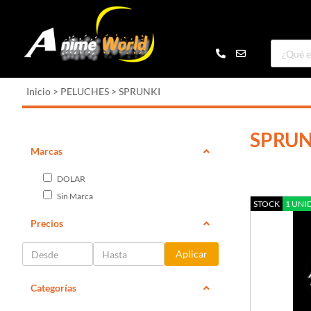
Inicio
>
PELUCHES
>
SPRUNKI
SPRUN
Marcas
DOLAR
Sin Marca
STOCK
1 UNI
Precios
Aplicar
Categorías