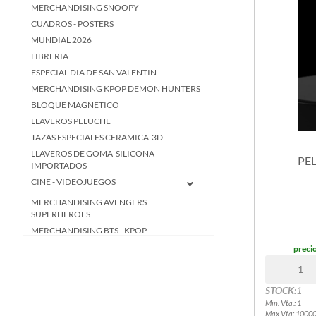
MERCHANDISING SNOOPY
CUADROS - POSTERS
MUNDIAL 2026
LIBRERIA
ESPECIAL DIA DE SAN VALENTIN
MERCHANDISING KPOP DEMON HUNTERS
BLOQUE MAGNETICO
LLAVEROS PELUCHE
TAZAS ESPECIALES CERAMICA-3D
LLAVEROS DE GOMA-SILICONA
PEL
IMPORTADOS
CINE - VIDEOJUEGOS
MERCHANDISING AVENGERS
SUPERHEROES
MERCHANDISING BTS - KPOP
MERCHANDISING CIRCO DIGITAL
precio
MERCHANDISING DEMON SLAYER
MERCHANDISING DRAGON BALL Z
STOCK:
1
MERCHANDISING HARRY POTTER
Min. Vta.: 1
MERCHANDISING INTENSAMENTE
Max Vta: 1000