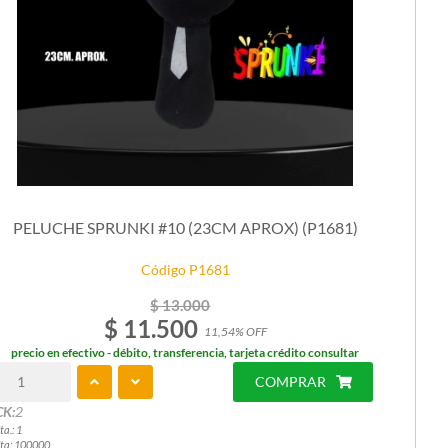
PELUCHE SPRUNKI #10 (23CM APROX) (P1681)
Código P1681
$ 13.000
$ 11.500
11,54% OFF
precio en efectivo - débito, transferencia, tarjeta crédito consultar
COMPRAR
CK:
2
ta.: 1
ta: 100000