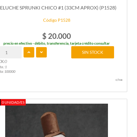
ELUCHE SPRUNKI CHICO #1 (33CM APROX) (P1528)
Código P1528
$ 20.000
precio en efectivo - débito, transferencia, tarjeta crédito consultar
SIN STOCK
CK:
0
ta.: 1
ta: 100000
c/iva
0 UNIDAD/ES