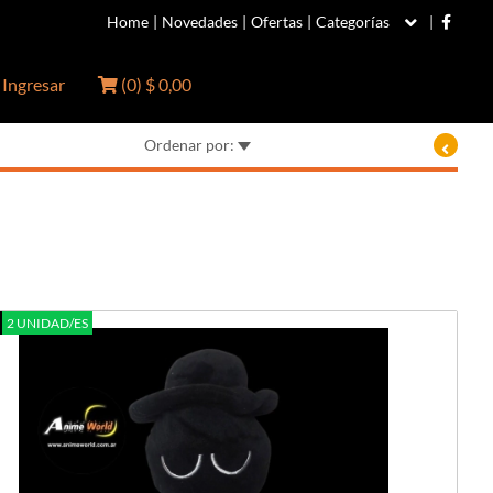
Home
|
Novedades
|
Ofertas
|
Categorías
|
Ingresar
(
0
)
$ 0,00
Ordenar por:
2 UNIDAD/ES