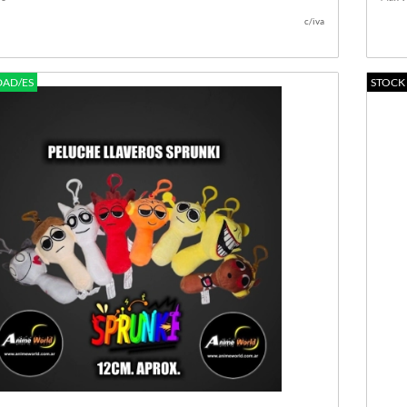
c/iva
DAD/ES
STOCK