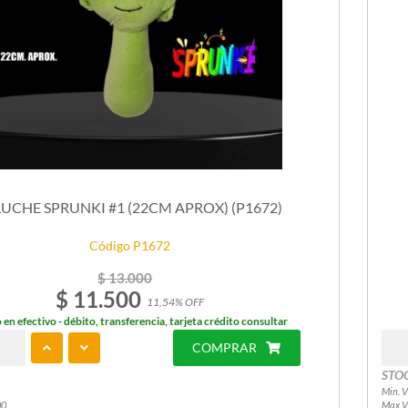
UCHE SPRUNKI #1 (22CM APROX) (P1672)
Código P1672
$ 13.000
$ 11.500
11,54% OFF
 en efectivo - débito, transferencia, tarjeta crédito consultar
COMPRAR
STO
Min. V
00
Max V