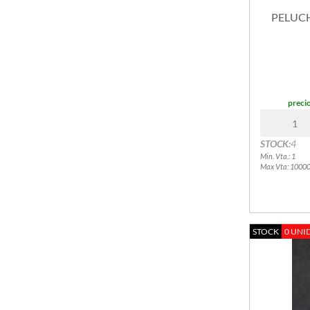
GORRAS - PILUSOS - KIMONOS
PELUCH
INFORMATICA ACCESORIOS VARIOS
JUEGOS DE MESA
JUGUETES VARIOS
BLOQUE GENERICO
LLAVEROS - ANILLOS - GUANTES - VINCHAS
precio
PELUCHES
TOY STORY
MIKU
STOCK:
4
KPOP DEMON HUNTER
Min. Vta.: 1
Max Vta: 1000
ITALIAN BRAINROT
LABUBU
BEBES LLORONES (CRY BABIES)
BLUEY
STOCK
0 UNI
BOB SPONJA
BOXY BOO
BRAWL STARS
BTS
CARPINCHO-CAPIBARA