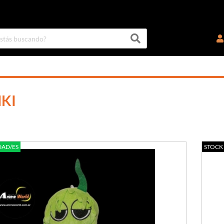
KI
DAD/ES
STOCK