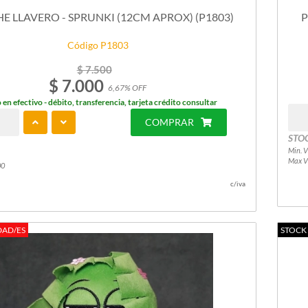
E LLAVERO - SPRUNKI (12CM APROX) (P1803)
P
Código P1803
$ 7.500
$ 7.000
6,67% OFF
 en efectivo - débito, transferencia, tarjeta crédito consultar
COMPRAR
STO
Min. V
Max V
00
c/iva
DAD/ES
STOCK