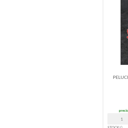
CIRCO DIGITAL (DIGITAL CIRCUS)
COMO ENTRENAR A TU DRAGON
CHAINSAW MAN
DEMON SLAYER
DIGIMON
DINOSAURIO
FIVE NIGHTS AT FREDDYS (FNF)
GABBYS DOLLHOUSE
INTENSAMENTE
KITTY-KUROMI
LALAFANFAN
MI VECINO TOTORO
PELUCH
MICKEY MOUSE
MINECRAFT
NARUTO
ONE PIECE
OSO
precio
PAW PATROL
PEPPA PIG
PERRO
STOCK:
0