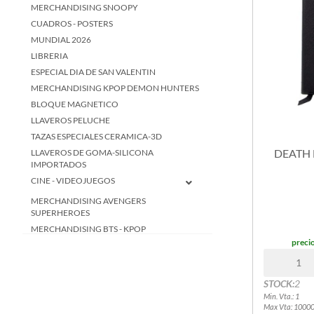
MERCHANDISING SNOOPY
CUADROS - POSTERS
MUNDIAL 2026
LIBRERIA
ESPECIAL DIA DE SAN VALENTIN
MERCHANDISING KPOP DEMON HUNTERS
BLOQUE MAGNETICO
LLAVEROS PELUCHE
TAZAS ESPECIALES CERAMICA-3D
DEATH 
LLAVEROS DE GOMA-SILICONA
IMPORTADOS
CINE - VIDEOJUEGOS
MERCHANDISING AVENGERS
SUPERHEROES
MERCHANDISING BTS - KPOP
precio
MERCHANDISING CIRCO DIGITAL
MERCHANDISING DEMON SLAYER
MERCHANDISING DRAGON BALL Z
STOCK:
2
MERCHANDISING HARRY POTTER
Min. Vta.: 1
Max Vta: 1000
MERCHANDISING INTENSAMENTE