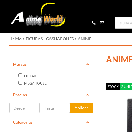
Inicio
>
FIGURAS - GASHAPONES
>
ANIME
ANIM
Marcas
DOLAR
MEGAHOUSE
STOCK
2 UNI
Precios
Aplicar
Categorías