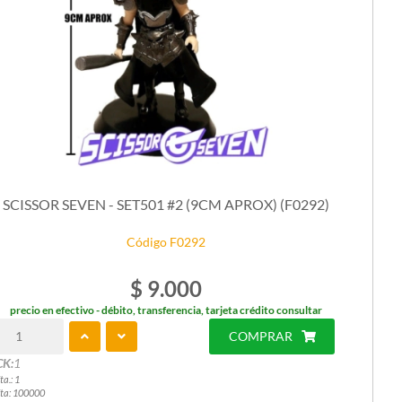
SCISSOR SEVEN - SET501 #2 (9CM APROX) (F0292)
Código F0292
$ 9.000
precio en efectivo - débito, transferencia, tarjeta crédito consultar
COMPRAR
CK:
1
ta.: 1
ta: 100000