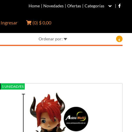
Home
|
Novedades
|
Ofertas
|
Categorías
|
Ingresar
(
0
)
$ 0,00
Ordenar por:
1 UNIDAD/ES