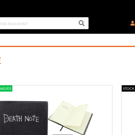
E
DAD/ES
STOCK