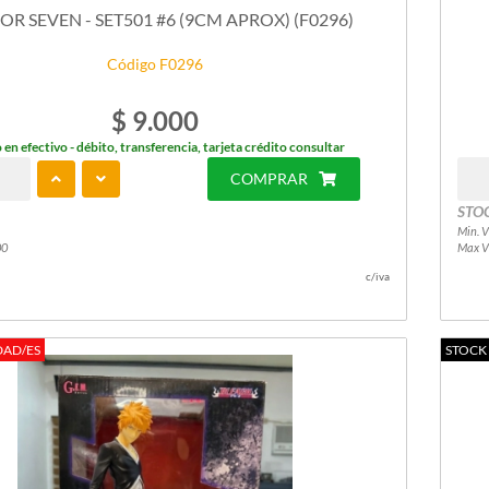
SOR SEVEN - SET501 #6 (9CM APROX) (F0296)
Código F0296
$ 9.000
 en efectivo - débito, transferencia, tarjeta crédito consultar
COMPRAR
STO
Min. V
00
Max V
c/iva
DAD/ES
STOCK