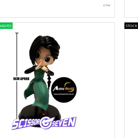
c/iva
DAD/ES
STOCK