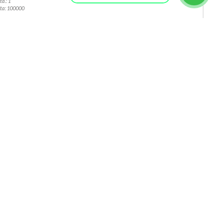
ta.: 1
ta: 100000
c/iva
0 UNIDAD/ES