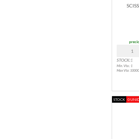
BUNGO STRAY DOGS
SCIS
CHAINSAW MAN
DC COMICS
DEMON SLAYER
DEPREDADOR
DISNEY
precio
DRAGON BALL Z
FIGURA METALS (JADA)
FIVE NIGHTS AT FREDDYS
STOCK:
1
GODZILLA - KING KONG
Min. Vta.: 1
Max Vta: 1000
HARRY POTTER
JOJO´S
JUJUTSU KAISEN
KITTY-KUROMI
STOCK
0 UNI
LOVE LIVE
MARVEL
MIKU
MINECRAFT
MY HERO ACADEMIA
NARUTO