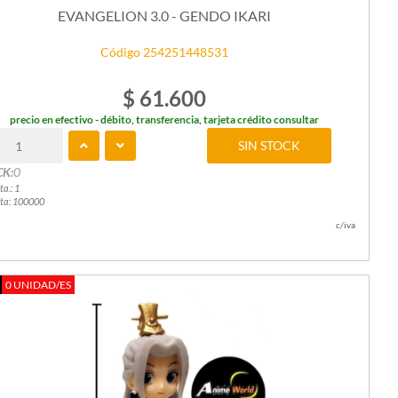
EVANGELION 3.0 - GENDO IKARI
Código 254251448531
$ 61.600
precio en efectivo - débito, transferencia, tarjeta crédito consultar
SIN STOCK
CK:
0
ta.: 1
ta: 100000
c/iva
0 UNIDAD/ES