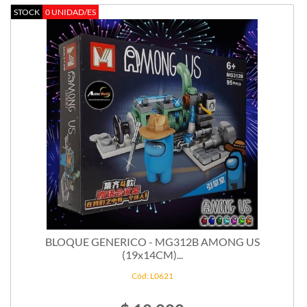
STOCK
0 UNIDAD/ES
BLOQUE GENERICO - MG312B AMONG US
(19x14CM)...
Cód: L0621