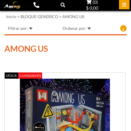
(
0
)
$ 0,00
Inicio
>
BLOQUE GENERICO
>
AMONG US
Filtrar por:
Ordenar por:
AMONG US
STOCK
0 UNIDAD/ES