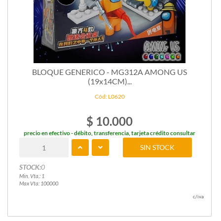
BLOQUE GENERICO - MG312A AMONG US
(19x14CM)...
Cód: L0620
$ 10.000
precio en efectivo - débito, transferencia, tarjeta crédito consultar
SIN STOCK
STOCK:
0
Min. Vta.: 1
Max Vta: 100000
c/iva