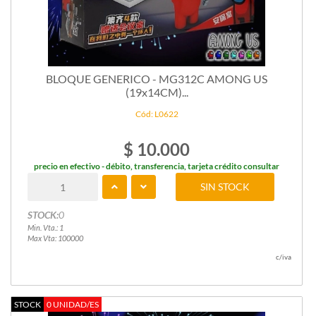
BLOQUE GENERICO - MG312C AMONG US
(19x14CM)...
Cód: L0622
$ 10.000
precio en efectivo - débito, transferencia, tarjeta crédito consultar
SIN STOCK
STOCK:
0
Min. Vta.: 1
Max Vta: 100000
c/iva
STOCK
0 UNIDAD/ES