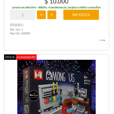
$ 10.000
precio en efectivo - débito, transferencia, tarjeta crédito consultar
SIN STOCK
STOCK:
0
Min. Vta.: 1
Max Vta: 100000
c/iva
STOCK
0 UNIDAD/ES