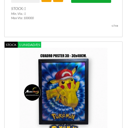
STOCK:
1
Min. Vta.: 1
Max Vta: 100000
c/iva
STOCK
1 UNIDAD/ES