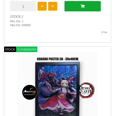
STOCK:
1
Min. Vta.: 1
Max Vta: 100000
c/iva
STOCK
1 UNIDAD/ES