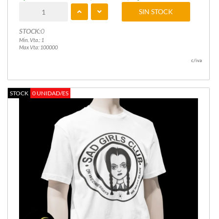
SIN STOCK
STOCK:
0
Min. Vta.: 1
Max Vta: 100000
c/iva
STOCK
0 UNIDAD/ES