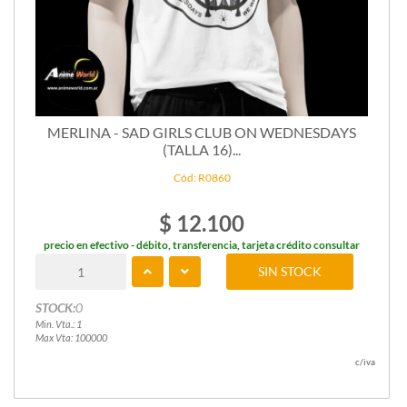
MERLINA - SAD GIRLS CLUB ON WEDNESDAYS
(TALLA 16)...
Cód: R0860
$ 12.100
precio en efectivo - débito, transferencia, tarjeta crédito consultar
SIN STOCK
STOCK:
0
Min. Vta.: 1
Max Vta: 100000
c/iva