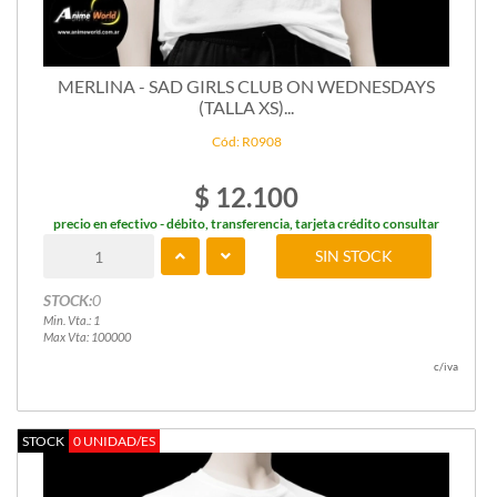
MERLINA - SAD GIRLS CLUB ON WEDNESDAYS
(TALLA XS)...
Cód: R0908
$ 12.100
precio en efectivo - débito, transferencia, tarjeta crédito consultar
SIN STOCK
STOCK:
0
Min. Vta.: 1
Max Vta: 100000
c/iva
STOCK
0 UNIDAD/ES