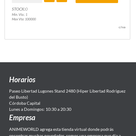
STOCK:
0
Min. Vta.: 1
Max Vta: 100000
c/iva
Horarios
Paseo Libertad Lugones Stand 2480 (Hiper Libertad Rodriguez
del Busto)
Córdoba Capital
Lunes a Domingos: 10:30 a 20:30
Empresa
ANIMEWORLD agrega esta tienda virtual donde podrás
encontrar muchas novedades, somos una empresa que día a