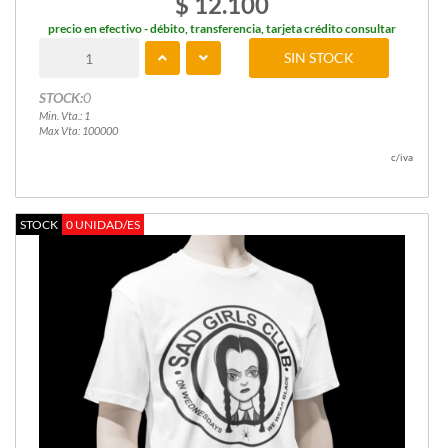
$ 12.100
precio en efectivo - débito, transferencia, tarjeta crédito consultar
SIN STOCK
STOCK:
0
Min. Vta.: 1
Max Vta: 100000
c/iva
STOCK
0 UNIDAD/ES