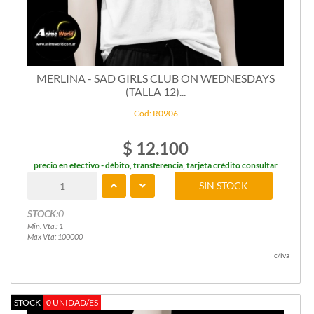
MERLINA - SAD GIRLS CLUB ON WEDNESDAYS
(TALLA 12)...
Cód: R0906
$ 12.100
precio en efectivo - débito, transferencia, tarjeta crédito consultar
SIN STOCK
STOCK:
0
Min. Vta.: 1
Max Vta: 100000
c/iva
STOCK
0 UNIDAD/ES