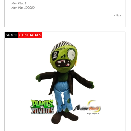
Min. Vta.: 1
Max Vta: 100000
c/iva
STOCK
0 UNIDAD/ES