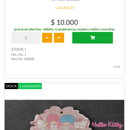
Cód: A0529
$ 10.000
precio en efectivo - débito, transferencia, tarjeta crédito consultar
STOCK:
1
Min. Vta.: 1
Max Vta: 100000
c/iva
STOCK
1 UNIDAD/ES