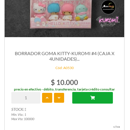
BORRADOR GOMA KITTY-KUROMI #4 (CAJA X
4UNIDADES)...
Cód: A0530
$ 10.000
precio en efectivo - débito, transferencia, tarjeta crédito consultar
STOCK:
1
Min. Vta.: 1
Max Vta: 100000
c/iva