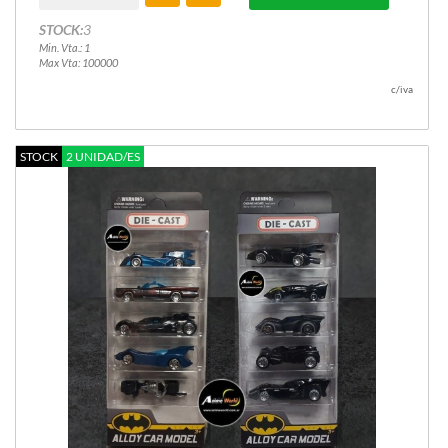
STOCK:
3
Min. Vta.: 1
Max Vta: 100000
c/iva
STOCK
2 UNIDAD/ES