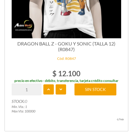
DRAGON BALL Z - GOKU Y SONIC (TALLA 12)
(R0847)
Cód: R0847
$ 12.100
precio en efectivo - débito, transferencia, tarjeta crédito consultar
SIN STOCK
STOCK:
0
Min. Vta.: 1
Max Vta: 100000
c/iva