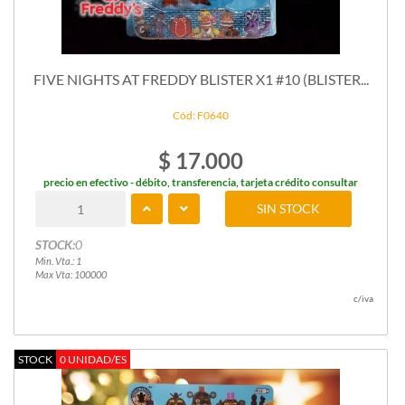
FIVE NIGHTS AT FREDDY BLISTER X1 #10 (BLISTER...
Cód: F0640
$ 17.000
precio en efectivo - débito, transferencia, tarjeta crédito consultar
SIN STOCK
STOCK:
0
Min. Vta.: 1
Max Vta: 100000
c/iva
STOCK
0 UNIDAD/ES