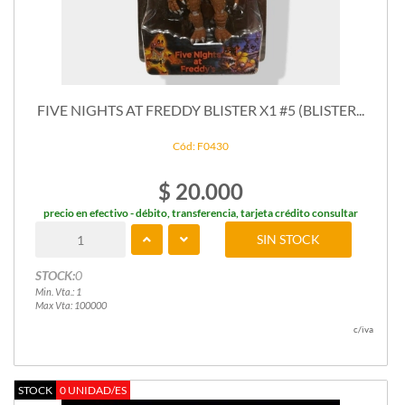
FIVE NIGHTS AT FREDDY BLISTER X1 #5 (BLISTER...
Cód: F0430
$ 20.000
precio en efectivo - débito, transferencia, tarjeta crédito consultar
SIN STOCK
STOCK:
0
Min. Vta.: 1
Max Vta: 100000
c/iva
STOCK
0 UNIDAD/ES