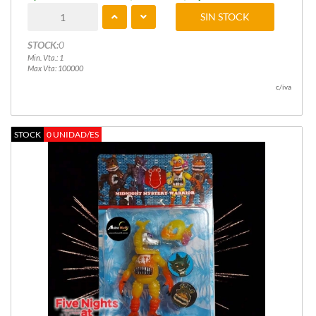
SIN STOCK
STOCK:
0
Min. Vta.: 1
Max Vta: 100000
c/iva
STOCK
0 UNIDAD/ES