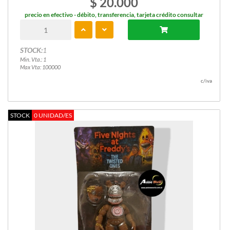
$ 20.000
precio en efectivo - débito, transferencia, tarjeta crédito consultar
STOCK:
1
Min. Vta.: 1
Max Vta: 100000
c/iva
STOCK
0 UNIDAD/ES