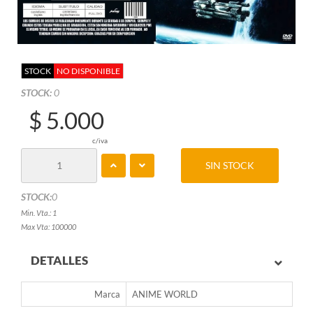
STOCK
NO DISPONIBLE
STOCK:
0
$ 5.000
c/iva
SIN STOCK
STOCK:
0
Min. Vta.: 1
Max Vta: 100000
DETALLES
Marca
ANIME WORLD