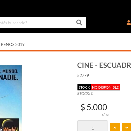
TRENOS 2019
CINE - ESCUADR
52779
STOCK
NO DISPONIBLE
STOCK:
0
$ 5.000
c/iva