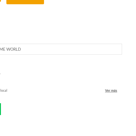
IME WORLD
o
 local
Ver más