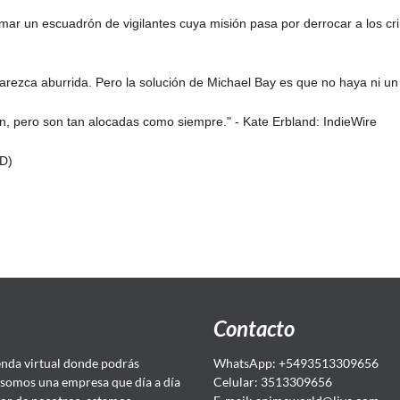
ormar un escuadrón de vigilantes cuya misión pasa por derrocar a los c
parezca aburrida. Pero la solución de Michael Bay es que no haya ni un
ón, pero son tan alocadas como siempre." - Kate Erbland: IndieWire
VD)
Contacto
da virtual donde podrás
WhatsApp: +5493513309656
somos una empresa que día a día
Celular: 3513309656