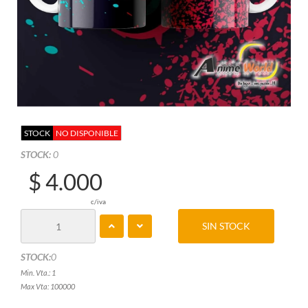
STOCK
NO DISPONIBLE
STOCK:
0
$ 4.000
c/iva
SIN STOCK
STOCK:
0
Min. Vta.: 1
Max Vta: 100000