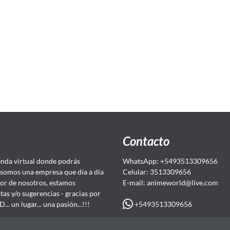
Contacto
da virtual donde podrás
WhatsApp: +5493513309656
somos una empresa que día a día
Celular: 3513309656
or de nosotros, estamos
E-mail: animeworld
@live.com
as y/o sugerencias - gracias por
+5493513309656
 un lugar... una pasión...!!!