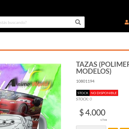
TAZAS (POLIMER
MODELOS)
10801194
STOCK
NO DISPONIBLE
STOCK:
0
$ 4.000
c/iva