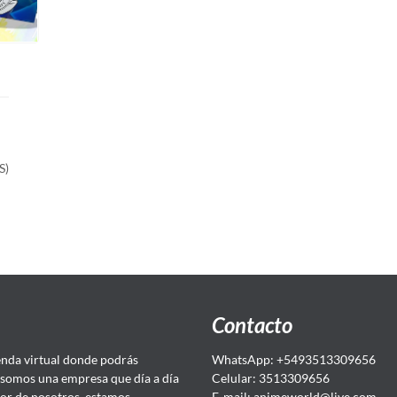
S)
Contacto
da virtual donde podrás
WhatsApp: +5493513309656
somos una empresa que día a día
Celular: 3513309656
or de nosotros, estamos
E-mail: animeworld
@live.com