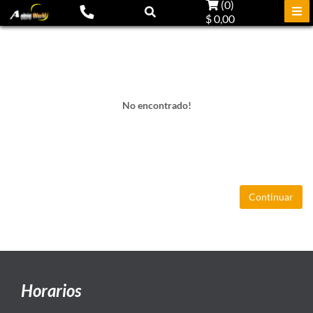
(
0
)
$ 0,00
No encontrado!
Continuar
Horarios