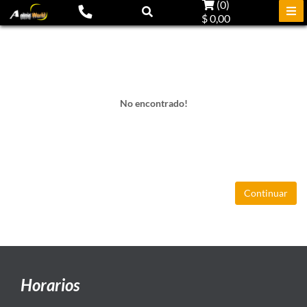
(
0
)
$ 0,00
No encontrado!
Continuar
Horarios