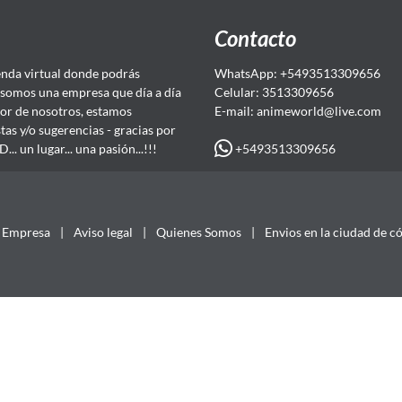
Contacto
da virtual donde podrás
WhatsApp: +5493513309656
somos una empresa que día a día
Celular: 3513309656
or de nosotros, estamos
E-mail: animeworld
@live.com
as y/o sugerencias - gracias por
+5493513309656
 un lugar... una pasión...!!!
Empresa
|
Aviso legal
|
Quienes Somos
|
Envios en la ciudad de c