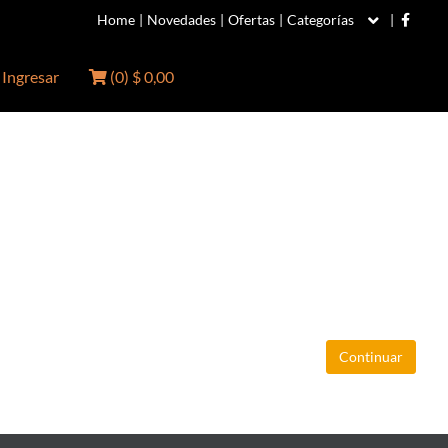
Home
|
Novedades
|
Ofertas
|
Categorías
|
Ingresar
(
0
)
$ 0,00
Continuar