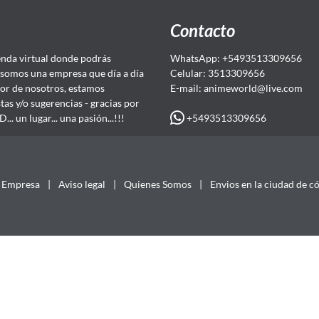
Contacto
da virtual donde podrás
WhatsApp: +5493513309656
somos una empresa que día a día
Celular: 3513309656
or de nosotros, estamos
E-mail: animeworld
@live.com
as y/o sugerencias - gracias por
+5493513309656
 un lugar... una pasión...!!!
Empresa
|
Aviso legal
|
Quienes Somos
|
Envios en la ciudad de c