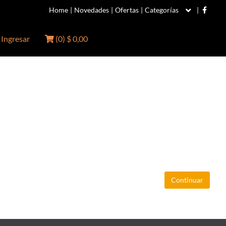
Home
|
Novedades
|
Ofertas
|
Categorías
|
Ingresar
(
0
)
$ 0,00
Continuar