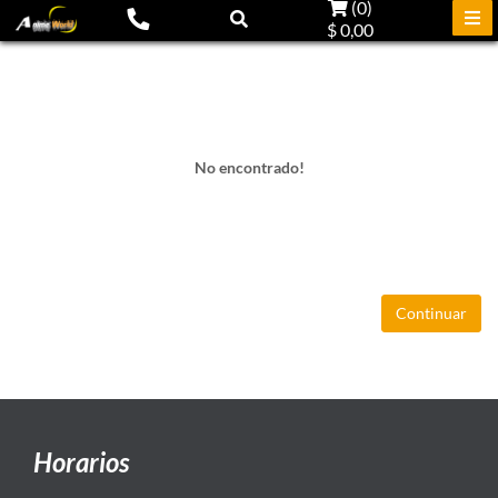
(
0
)
$ 0,00
No encontrado!
Continuar
Horarios