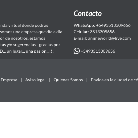
Contacto
da virtual donde podrás
WhatsApp: +5493513309656
somos una empresa que día a día
Celular: 3513309656
or de nosotros, estamos
E-mail: animeworld
@live.com
as y/o sugerencias - gracias por
+5493513309656
 un lugar... una pasión...!!!
Empresa
|
Aviso legal
|
Quienes Somos
|
Envios en la ciudad de c