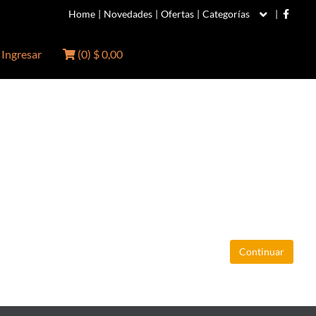
Home
|
Novedades
|
Ofertas
|
Categorías
|
Ingresar
(
0
)
$ 0,00
Continuar