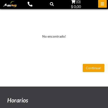
(
0
)
$ 0,00
No encontrado!
Continuar
Horarios