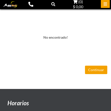
(
0
)
$ 0,00
No encontrado!
Continuar
Horarios