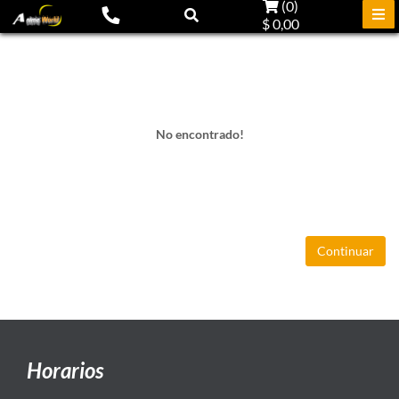
(
0
)
$ 0,00
No encontrado!
Continuar
Horarios