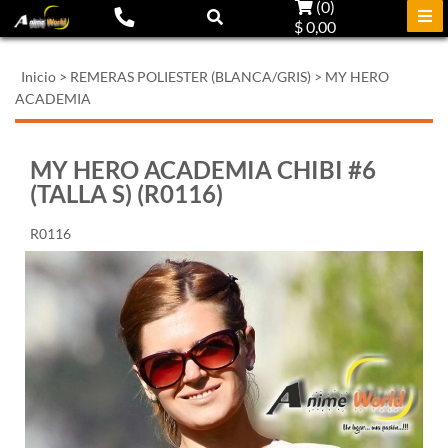
(
0
)
$ 0,00
Inicio
>
REMERAS POLIESTER (BLANCA/GRIS)
>
MY HERO
ACADEMIA
MY HERO ACADEMIA CHIBI #6
(TALLA S) (R0116)
R0116