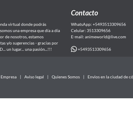
Contacto
da virtual donde podrás
WhatsApp: +5493513309656
somos una empresa que día a día
Celular: 3513309656
or de nosotros, estamos
E-mail: animeworld
@live.com
as y/o sugerencias - gracias por
+5493513309656
 un lugar... una pasión...!!!
Empresa
|
Aviso legal
|
Quienes Somos
|
Envios en la ciudad de c