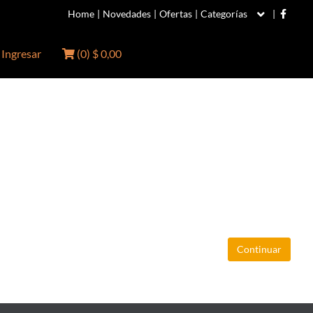
Home
|
Novedades
|
Ofertas
|
Categorías
|
Ingresar
(
0
)
$ 0,00
Continuar