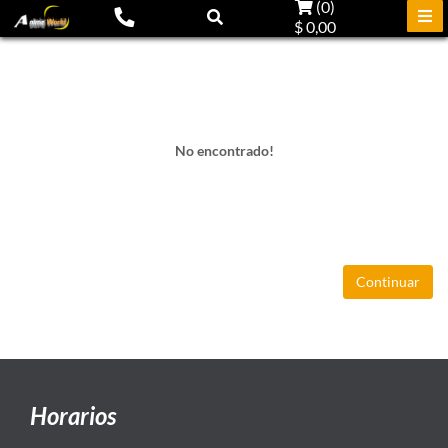
(
0
)
$ 0,00
No encontrado!
Continuar
Horarios