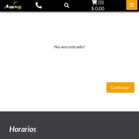
(
0
)
$ 0,00
No encontrado!
Continuar
Horarios