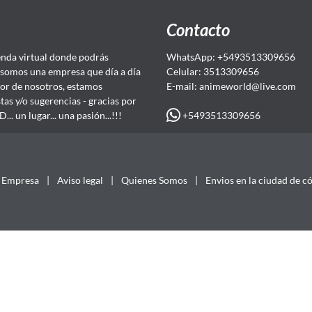
Contacto
da virtual donde podrás
WhatsApp: +5493513309656
somos una empresa que día a día
Celular: 3513309656
or de nosotros, estamos
E-mail: animeworld
@live.com
as y/o sugerencias - gracias por
+5493513309656
 un lugar... una pasión...!!!
Empresa
|
Aviso legal
|
Quienes Somos
|
Envios en la ciudad de c