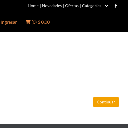
Home
|
Novedades
|
Ofertas
|
Categorías
|
Ingresar
(
0
)
$ 0,00
Continuar