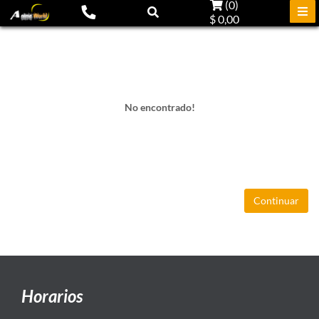
(
0
)
$ 0,00
No encontrado!
Continuar
Horarios