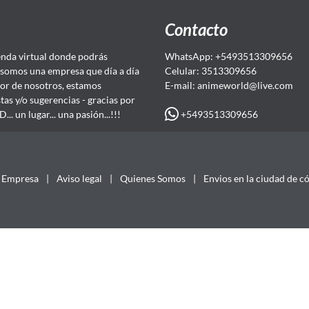
Contacto
da virtual donde podrás
WhatsApp: +5493513309656
somos una empresa que día a día
Celular: 3513309656
or de nosotros, estamos
E-mail: animeworld
@live.com
as y/o sugerencias - gracias por
+5493513309656
 un lugar... una pasión...!!!
Empresa
|
Aviso legal
|
Quienes Somos
|
Envios en la ciudad de c