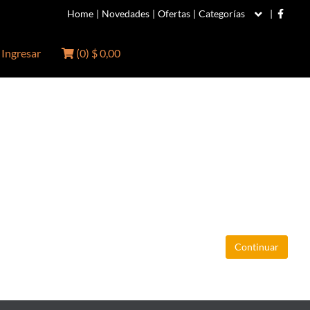
Home
|
Novedades
|
Ofertas
|
Categorías
|
Ingresar
(
0
)
$ 0,00
Continuar