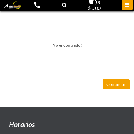
(
0
)
$ 0,00
No encontrado!
Continuar
Horarios