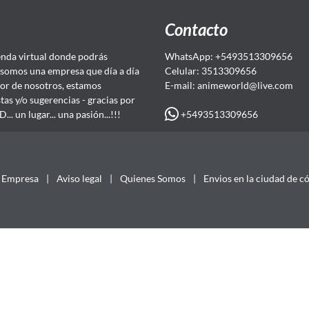
Contacto
da virtual donde podrás
WhatsApp: +5493513309656
somos una empresa que día a día
Celular: 3513309656
or de nosotros, estamos
E-mail: animeworld
@live.com
as y/o sugerencias - gracias por
+5493513309656
 un lugar... una pasión...!!!
Empresa
|
Aviso legal
|
Quienes Somos
|
Envios en la ciudad de c