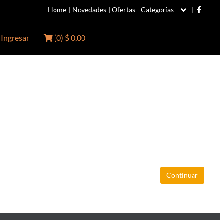
Home
|
Novedades
|
Ofertas
|
Categorías
|
Ingresar
(
0
)
$ 0,00
Continuar