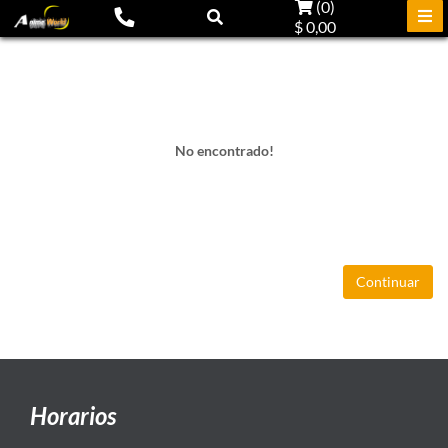
(
0
)
$ 0,00
No encontrado!
Continuar
Horarios