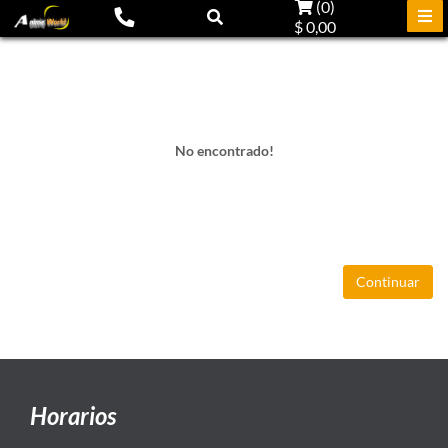
(
0
)
$ 0,00
No encontrado!
Continuar
Horarios