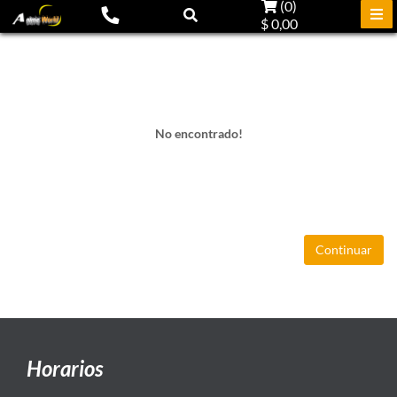
(
0
)
$ 0,00
No encontrado!
Continuar
Horarios