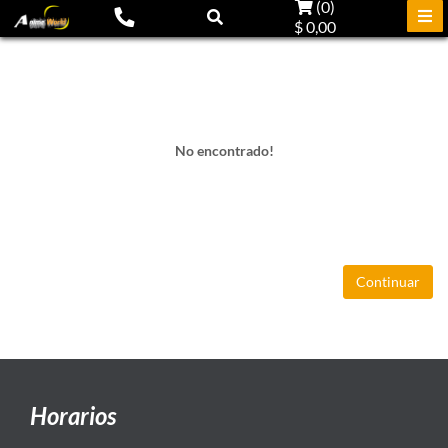
(
0
)
$ 0,00
No encontrado!
Continuar
Horarios