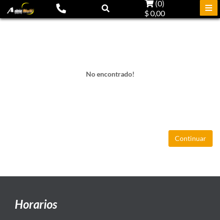
(
0
)
$ 0,00
No encontrado!
Continuar
Horarios