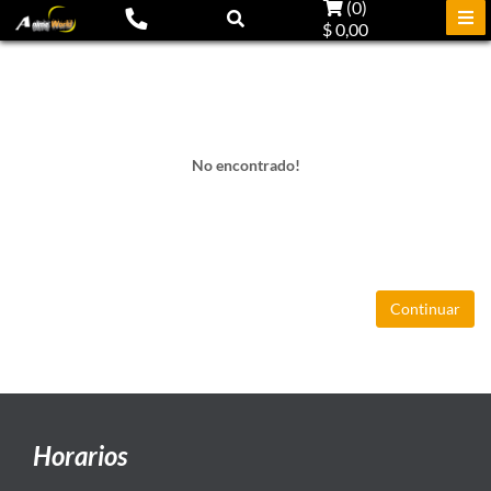
(
0
)
$ 0,00
No encontrado!
Continuar
Horarios