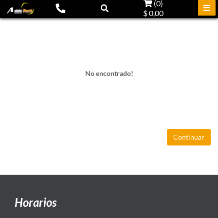
(
0
)
$ 0,00
No encontrado!
Continuar
Horarios