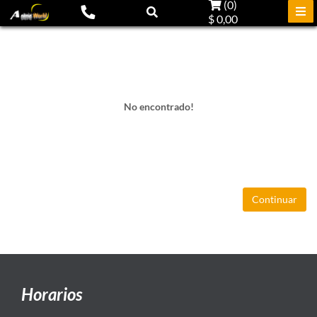
(
0
)
$ 0,00
No encontrado!
Continuar
Horarios