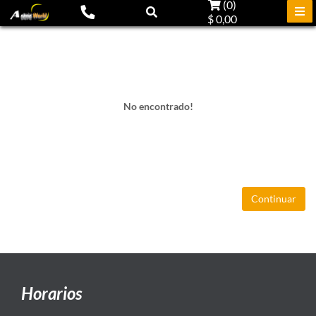
(
0
)
$ 0,00
No encontrado!
Continuar
Horarios