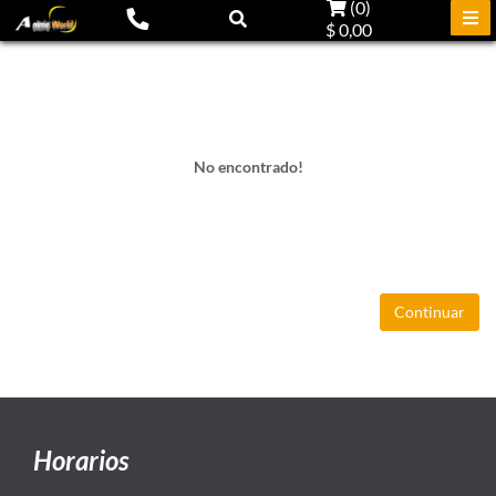
(
0
)
$ 0,00
No encontrado!
Continuar
Horarios